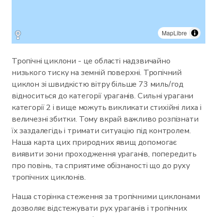
MapLibre
Тропічні циклони - це області надзвичайно
низького тиску на земній поверхні. Тропічний
циклон зі швидкістю вітру більше 73 миль/год
відноситься до категорії ураганів. Сильні урагани
категорії 2 і вище можуть викликати стихійні лиха і
величезні збитки. Тому вкрай важливо розпізнати
їх заздалегідь і тримати ситуацію під контролем.
Наша карта цих природних явищ допомогає
виявити зони проходження ураганів, попередить
про повінь, та сприятиме обізнаності що до руху
тропічних циклонів.
Наша сторінка стеження за тропічними циклонами
дозволяє відстежувати рух ураганів і тропічних