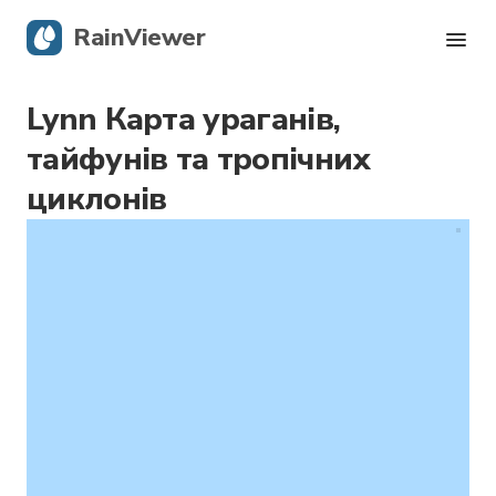
RainViewer
Lynn Карта ураганів,
Карта опадів
тайфунів та тропічних
Тропічні циклони
циклонів
Сповіщення про небезпечні явища
Блог
Завантажити додаток