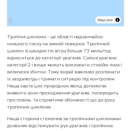
MapLibre
Тропічні циклони - це області надзвичайно
низького тиску на земній поверхні. Тропічний
циклон зі швидкістю вітру більше 73 миль/год
відноситься до категорії ураганів. Сильні урагани
категорії 2 і вище можуть викликати стихійні лиха і
величезні збитки. Тому вкрай важливо розпізнати
їх заздалегідь і тримати ситуацію під контролем.
Наша карта цих природних явищ допомогає
виявити зони проходження ураганів, попередить
про повінь, та сприятиме обізнаності що до руху
тропічних циклонів.
Наша сторінка стеження за тропічними циклонами
дозволяє відстежувати рух ураганів і тропічних