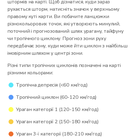
штормів на карті. Щоб дізнатися, куди зараз
рухається шторм, натисніть значок у верхньому
правому куті карти. Ви побачите ланцюжки
різнокольорових точок, які утворюють минулий,
поточний і прогнозований шлях урагану, тайфуну
чи тропічного циклону. Прогноз зони руху
передбачає зону, куди може йти циклон з найбільш
імовірним шляхом у центрі зони.
Різні типи тропічних циклонів позначені на карті
різними кольорами:
Тропічна депресія (<60 км/год)
Тропічний циклон (60-120 км/год)
Ураган категорії 1 (120-150 км/год)
Ураган категорії 2 (150-180 км/год)
Ураган 3-ї категорії (180-210 км/год)