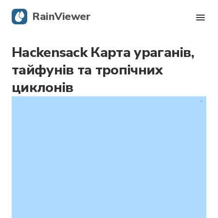
RainViewer
Hackensack Карта ураганів,
Карта опадів
тайфунів та тропічних
Тропічні циклони
циклонів
Сповіщення про небезпечні явища
Блог
Завантажити додаток