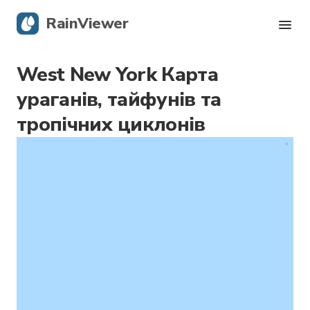
RainViewer
West New York Карта
Карта опадів
ураганів, тайфунів та
Тропічні циклони
тропічних циклонів
Сповіщення про небезпечні явища
Блог
Завантажити додаток