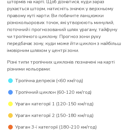
штормів на карті. Щоб дізнатися, куди зараз
рухається шторм, натисніть значок у верхньому
правому куті карти. Ви побачите ланцюжки
різнокольорових точок, які утворюють минулий,
поточний і прогнозований шлях урагану, тайфуну
чи тропічного циклону. Прогноз зони руху
передбачає зону, куди може йти циклон з найбільш
імовірним шляхом у центрі зони.
Різні типи тропічних циклонів позначені на карті
різними кольорами:
Тропічна депресія (<60 км/год)
Тропічний циклон (60-120 км/год)
Ураган категорії 1 (120-150 км/год)
Ураган категорії 2 (150-180 км/год)
Ураган 3-ї категорії (180-210 км/год)