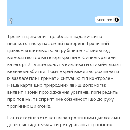
MapLibre
Тропічні циклони - це області надзвичайно
низького тиску на земній поверхні. Тропічний
циклон зі швидкістю вітру більше 73 миль/год
відноситься до категорії ураганів. Сильні урагани
категорії 2 і вище можуть викликати стихійні лиха і
величезні збитки. Тому вкрай важливо розпізнати
їх заздалегідь і тримати ситуацію під контролем.
Наша карта цих природних явищ допомогає
виявити зони проходження ураганів, попередить
про повінь, та сприятиме обізнаності що до руху
тропічних циклонів.
Наша сторінка стеження за тропічними циклонами
дозволяє відстежувати рух ураганів і тропічних