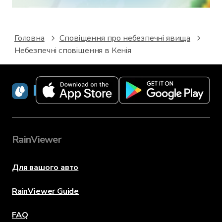
Головна
Сповіщення про небезпечні явища
Небезпечні сповіщення в Кенія
RainViewer
RainViewer
Для вашого авто
RainViewer Guide
FAQ