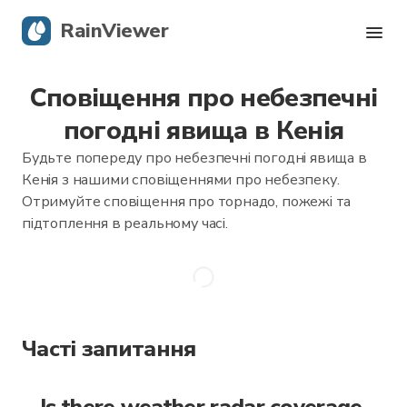
RainViewer
Сповіщення про небезпечні
Карта опадів
погодні явища в Кенія
Тропічні циклони
Будьте попереду про небезпечні погодні явища в
Кенія з нашими сповіщеннями про небезпеку.
Сповіщення про небезпечні явища
Отримуйте сповіщення про торнадо, пожежі та
підтоплення в реальному часі.
Блог
Завантажити додаток
Часті запитання