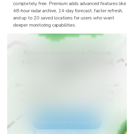
completely free. Premium adds advanced features like
48-hour radar archive, 14-day forecast, faster refresh,
and up to 20 saved locations for users who want
deeper monitoring capabilities.
Хочете отримати більше
типів сповіщень для своєї
країни?
Завантажте RainViewer і отримайте доступ до
всіх типів попереджень метеослужби та
push-сповіщень. Будьте в безпеці під час
екстремальної погоди.
Завантажити додаток