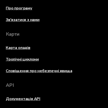
Про програму
Зв'язатися з нами
Карти
Карта опадів
Тропічні циклони
Сповіщення про небезпечні явища
API
Документація API