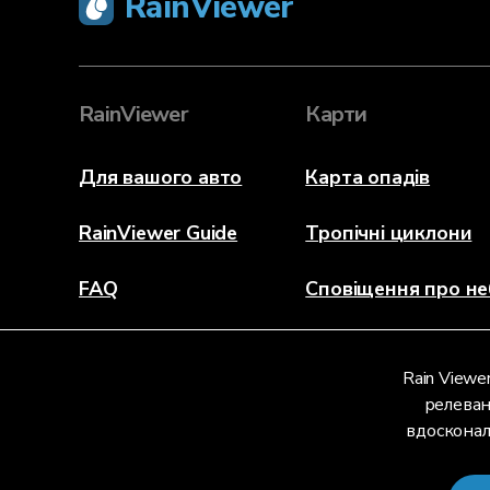
RainViewer
RainViewer
Карти
Для вашого авто
Карта опадів
RainViewer Guide
Тропічні циклони
FAQ
Сповіщення про не
Про програму
Rain Viewe
Зв'язатися з нами
релеван
вдосконал