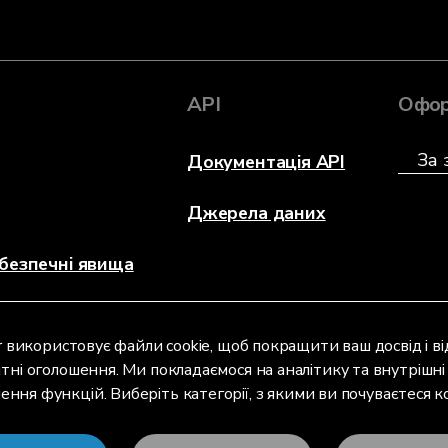
API
Офор
Документація API
Джерела даних
безпечні явища
r використовує файли cookie, щоб покращити ваш досвід і 
тні оголошення. Ми покладаємося на аналітику та внутрішні 
ення функцій. Виберіть категорії, з якими ви почуваєтеся 