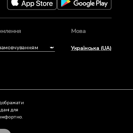
млення
Мова
Українська (UA)
відображати
дані для
комфортно.