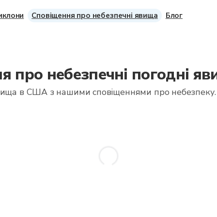
циклони
Сповіщення про небезпечні явища
Блог
я про небезпечні погодні я
явища в США з нашими сповіщеннями про небезпеку.