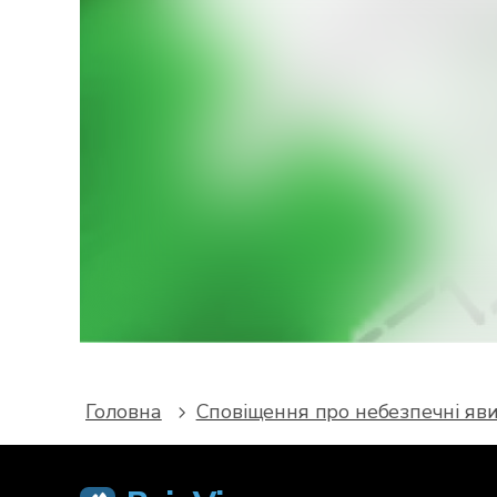
Хоч
З
поперед
Головна
Сповіщення про небезпечні яв