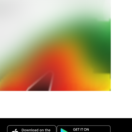
щень
ів
пеці під