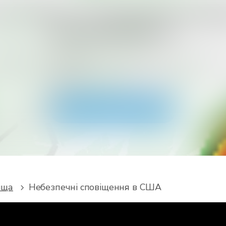
ете отримати більше типів спові
для своєї країни?
авантажте RainViewer і отримайте доступ до всіх тип
жень метеослужби та push-сповіщень. Будьте в без
час екстремальної погоди.
Завантажити додаток
ища
Небезпечні сповіщення в США