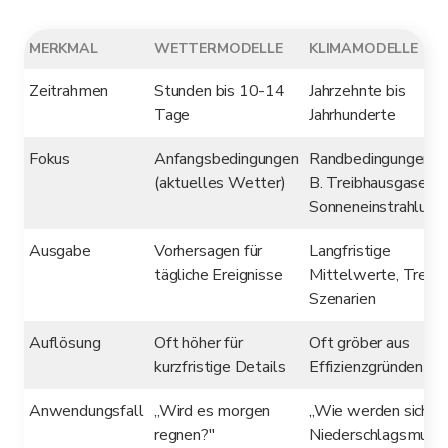
MERKMAL
WETTERMODELLE
KLIMAMODELLE
Zeitrahmen
Stunden bis 10-14
Jahrzehnte bis
Tage
Jahrhunderte
Fokus
Anfangsbedingungen
Randbedingungen (z
(aktuelles Wetter)
B. Treibhausgase,
Sonneneinstrahlung
Ausgabe
Vorhersagen für
Langfristige
tägliche Ereignisse
Mittelwerte, Trends
Szenarien
Auflösung
Oft höher für
Oft gröber aus
kurzfristige Details
Effizienzgründen
Anwendungsfall
„Wird es morgen
„Wie werden sich di
regnen?"
Niederschlagsmust