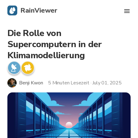
RainViewer
Die Rolle von
Live-Radar
Supercomputern in der
Hurrikan-Verfolgung
Klimamodellierung
Unwettermeldungen
Benji Kwon
5 Minuten Lesezeit · July 01, 2025
Blog
Holen Sie sich die App