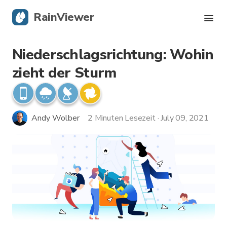
RainViewer
Niederschlagsrichtung: Wohin
Live-Radar
zieht der Sturm
Hurrikan-Verfolgung
Unwettermeldungen
Andy Wolber
2 Minuten Lesezeit · July 09, 2021
Blog
Holen Sie sich die App