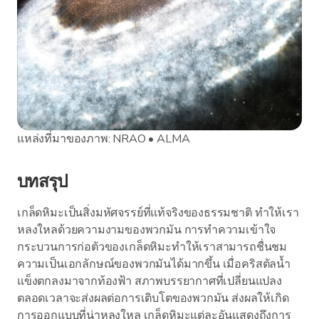
แหล่งที่มาของภาพ: NRAO • ALMA
บทสรุป
เกล็ดหิมะเป็นสิ่งมหัศจรรย์ที่แท้จริงของธรรมชาติ ทำให้เรา
หลงใหลด้วยความงามของพวกมัน การทำความเข้าใจ
กระบวนการก่อตัวของเกล็ดหิมะทำให้เราสามารถชื่นชม
ความเป็นเอกลักษณ์ของพวกมันได้มากขึ้น เมื่อคริสตัลน้ำ
แข็งตกลงมาจากท้องฟ้า สภาพบรรยากาศที่เปลี่ยนแปลง
ตลอดเวลาจะส่งผลต่อการเติบโตของพวกมัน ส่งผลให้เกิด
การออกแบบที่น่าหลงใหล เกล็ดหิมะแต่ละอันแสดงถึงการ