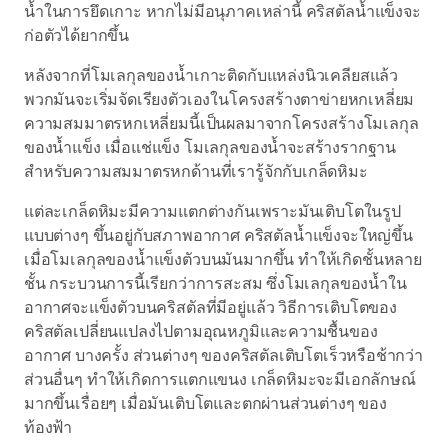
น้ำในการยึดเกาะ หากไม่มีอนุภาคเหล่านี้ คริสตัลน้ำแข็งจะ
ก่อตัวได้ยากขึ้น
หลังจากที่โมเลกุลของน้ำเกาะติดกับแหล่งนิวเคลียสแล้ว
พวกมันจะเริ่มจัดเรียงตัวเองในโครงสร้างตาข่ายหกเหลี่ยม
ความสมมาตรหกเหลี่ยมนี้เป็นผลมาจากโครงสร้างโมเลกุล
ของน้ำแข็ง เมื่อแช่แข็ง โมเลกุลของน้ำจะสร้างรากฐาน
สำหรับความสมมาตรหกด้านที่เรารู้จักกับเกล็ดหิมะ
แต่ละเกล็ดหิมะมีความแตกต่างกันเพราะมันเติบโตในรูป
แบบต่างๆ ขึ้นอยู่กับสภาพอากาศ คริสตัลน้ำแข็งจะใหญ่ขึ้น
เมื่อโมเลกุลของน้ำแข็งตัวบนมันมากขึ้น ทำให้เกิดชั้นหลาย
ชั้น กระบวนการนี้เรียกว่าการสะสม ซึ่งโมเลกุลของน้ำใน
อากาศจะแข็งตัวบนคริสตัลที่มีอยู่แล้ว วิธีการเติบโตของ
คริสตัลเปลี่ยนแปลงไปตามอุณหภูมิและความชื้นของ
อากาศ บางครั้ง ส่วนต่างๆ ของคริสตัลเติบโตเร็วหรือช้ากว่า
ส่วนอื่นๆ ทำให้เกิดการแตกแขนง เกล็ดหิมะจะมีเอกลักษณ์
มากขึ้นเรื่อยๆ เมื่อมันเติบโตและตกผ่านส่วนต่างๆ ของ
ท้องฟ้า