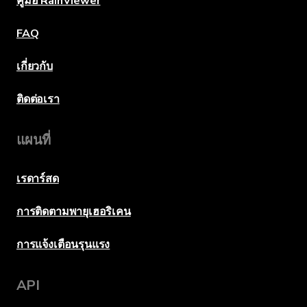
คู่มือ RainViewer
FAQ
เกี่ยวกับ
ติดต่อเรา
แผนที่
เรดาร์สด
การติดตามพายุเฮอริเคน
การแจ้งเตือนรุนแรง
API