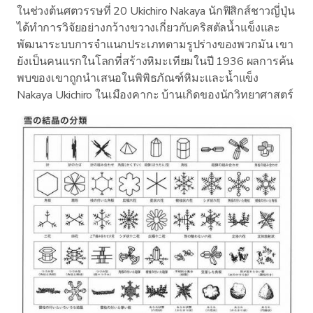
ในช่วงต้นศตวรรษที่ 20 Ukichiro Nakaya นักฟิสิกส์ชาวญี่ปุ่น
ได้ทำการวิจัยอย่างกว้างขวางเกี่ยวกับคริสตัลน้ำแข็งและ
พัฒนาระบบการจำแนกประเภทตามรูปร่างของพวกมัน เขา
ยังเป็นคนแรกในโลกที่สร้างหิมะเทียมในปี 1936 ผลการค้น
พบของเขาถูกนำเสนอในพิพิธภัณฑ์หิมะและน้ำแข็ง
Nakaya Ukichiro ในเมืองคากะ บ้านเกิดของนักวิทยาศาสตร์