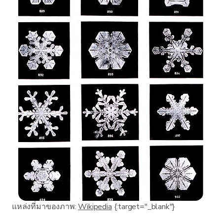
แหล่งที่มาของภาพ:
Wikipedia
{:target="_blank"}