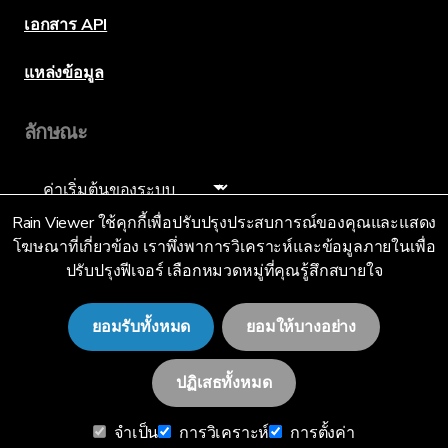
เอกสาร API
แหล่งข้อมูล
ลักษณะ
ภาษา
Rain Viewer ใช้คุกกี้เพื่อปรับปรุงประสบการณ์ของคุณและแสดง
โฆษณาที่เกี่ยวข้อง เราพึ่งพาการวิเคราะห์และข้อมูลภายในเพื่อ
ปรับปรุงฟีเจอร์ เลือกหมวดหมู่ที่คุณรู้สึกสบายใจ
แบบไทย (TH)
ยอมรับทั้งหมด
ยอมให้บางอย่าง
ปฏิเสธทั้งหมด
© 2026 RainViewer,
MeteoLab Inc.
จำเป็น
การวิเคราะห์
การตั้งค่า
ประกาศความเป็นส่วนตัว
ข้อกำหนดและเงื่อนไข