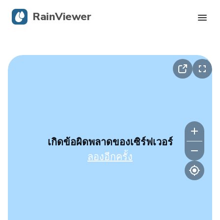
RainViewer
เรดาร์สด
การติดตามพายุเฮอริเคน
การแจ้งเตือนรุนแรง
บล็อก
เกิดข้อผิดพลาดของเซิร์ฟเวอร์
ลองอีกครั้ง
รับแอป